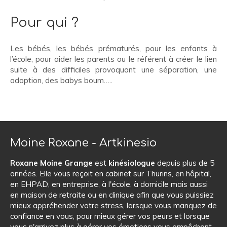
Pour qui ?
Les bébés, les bébés prématurés, pour les enfants à
l’école, pour aider les parents ou le référent à créer le lien
suite à des difficiles provoquant une séparation, une
adoption, des babys boum…..
Moine Roxane - Artkinesio
Roxane Moine Grange
est
kinésiologue
depuis plus de 5
années. Elle vous reçoit en cabinet sur Thurins, en hôpital,
en EHPAD, en entreprise, à l'école, à domicile mais aussi
en maison de retraite ou en clinique afin que vous puissiez
mieux appréhender votre stress, lorsque vous manquez de
confiance en vous, pour mieux gérer vos peurs et lorsque
vous n'arrivez plus à gérer vos émotions vous empêchant