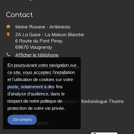
Contact
Moine Roxane - Artkinesio
ZA La Guise - La Maison Blanche
6 Route du Pont Pinay
69670
Vaugneray
Afficher le téléphone
En poursuivant votre navigation sur
Du
Lundi
au
Vendredi
de
9h
à
19h
ce site, vous acceptez l'installation
Le
Samedi
de
8h30
à
12h30
et l'utilisation de cookies sur votre
poste, notamment à des fins
Prendre rendez-vous
d'analyse d'audience, dans le
©2019 Moine Roxane - Artkinesio - Kinésiologue Thurins
respect de notre politique de
protection de votre vie privée.
Plan du site
J'ai compris
Mentions légales