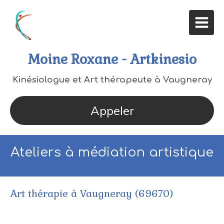
Moine Roxane - Artkinesio
Kinésiologue et Art thérapeute à Vaugneray
Appeler
Ateliers à médiation artistique
Art thérapie à Vaugneray (69670)