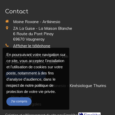
Contact
Moine Roxane - Artkinesio
ZA La Guise - La Maison Blanche
6 Route du Pont Pinay
69670
Vaugneray
Afficher le téléphone
En poursuivant votre navigation sur
Du
Lundi
au
Vendredi
de
9h
à
19h
ce site, vous acceptez l'installation
Le
Samedi
de
8h30
à
12h30
et l'utilisation de cookies sur votre
poste, notamment à des fins
Prendre rendez-vous
d'analyse d'audience, dans le
©2019 Moine Roxane - Artkinesio - Kinésiologue Thurins
respect de notre politique de
protection de votre vie privée.
Plan du site
J'ai compris
Mentions légales
Création et référencement du site par Simplébo