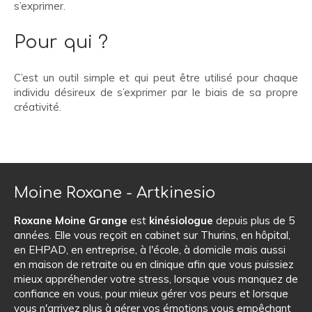
s’exprimer.
Pour qui ?
C’est un outil simple et qui peut être utilisé pour chaque
individu désireux de s’exprimer par le biais de sa propre
créativité.
Moine Roxane - Artkinesio
Roxane Moine Grange
est
kinésiologue
depuis plus de 5
années. Elle vous reçoit en cabinet sur Thurins, en hôpital,
en EHPAD, en entreprise, à l'école, à domicile mais aussi
en maison de retraite ou en clinique afin que vous puissiez
mieux appréhender votre stress, lorsque vous manquez de
confiance en vous, pour mieux gérer vos peurs et lorsque
vous n'arrivez plus à gérer vos émotions vous empêchant