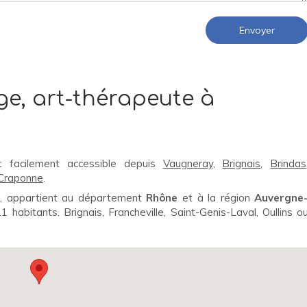
Envoyer
e, art-thérapeute à
 facilement accessible depuis
Vaugneray
,
Brignais
,
Brindas
Craponne
.
0, appartient au département
Rhône
et à la région
Auvergne
1 habitants. Brignais, Francheville, Saint-Genis-Laval, Oullins o