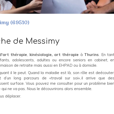
simy (69510)
che de Messimy
'art thérapie
,
kinésiologie, art thérapie
à
Thurins
. En tan
enfants, adolescents, adultes ou encore seniors en cabinet, e
 en maison de retraite mais aussi en EHPAD ou à domicile.
uant il le peut. Quand la maladie est là, son rôle est deécouter
t d’un long parcours de «travail sur soi», il arrive que de
sent surface. Vous pouvez me consulter pour un problème bie
e qui ne va pas. Nous le découvrirons alors ensemble.
us déplacer.