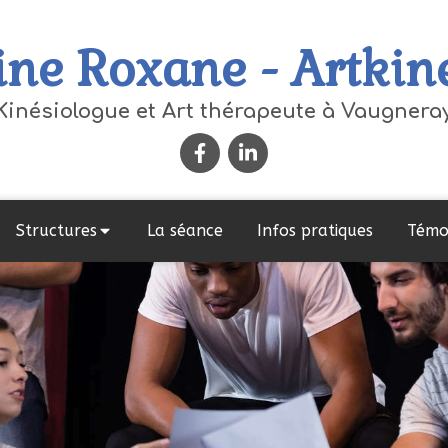
ne Roxane - Artkin
Kinésiologue et Art thérapeute à Vaugnera
Structures
La séance
Infos pratiques
Témo