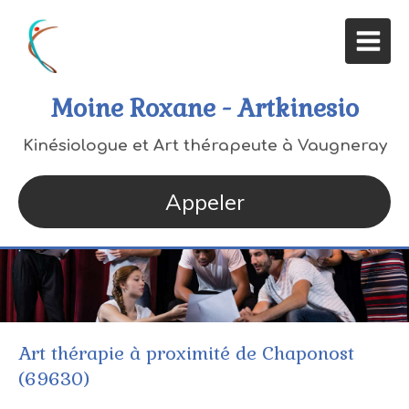
Moine Roxane - Artkinesio
Kinésiologue et Art thérapeute à Vaugneray
Appeler
Art thérapie à proximité de Chaponost
(69630)