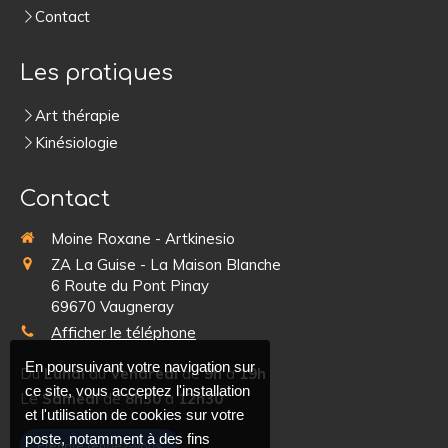
Contact
Les pratiques
Art thérapie
Kinésiologie
Contact
Moine Roxane - Artkinesio
ZA La Guise - La Maison Blanche
6 Route du Pont Pinay
69670
Vaugneray
Afficher le téléphone
En poursuivant votre navigation sur
Du
Lundi
au
Vendredi
de
9h
à
19h
ce site, vous acceptez l'installation
Le
Samedi
de
8h30
à
12h30
et l'utilisation de cookies sur votre
poste, notamment à des fins
Prendre rendez-vous