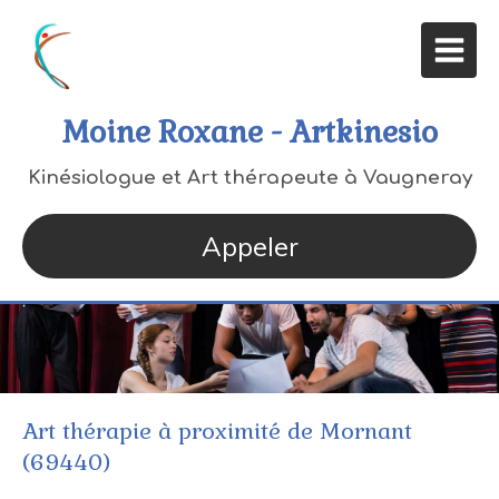
Moine Roxane - Artkinesio
Kinésiologue et Art thérapeute à Vaugneray
Appeler
Art thérapie à proximité de Mornant
(69440)